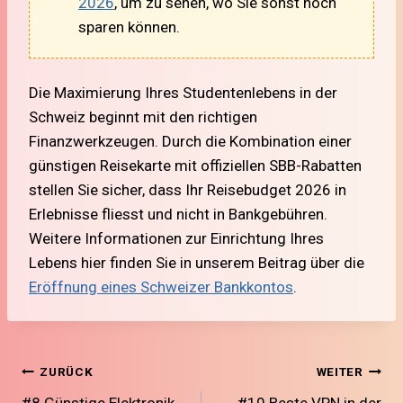
2026
, um zu sehen, wo Sie sonst noch
sparen können.
Die Maximierung Ihres Studentenlebens in der
Schweiz beginnt mit den richtigen
Finanzwerkzeugen. Durch die Kombination einer
günstigen Reisekarte mit offiziellen SBB-Rabatten
stellen Sie sicher, dass Ihr Reisebudget 2026 in
Erlebnisse fliesst und nicht in Bankgebühren.
Weitere Informationen zur Einrichtung Ihres
Lebens hier finden Sie in unserem Beitrag über die
Eröffnung eines Schweizer Bankkontos
.
Beitragsnavigation
ZURÜCK
WEITER
#8 Günstige Elektronik
#10 Beste VPN in der