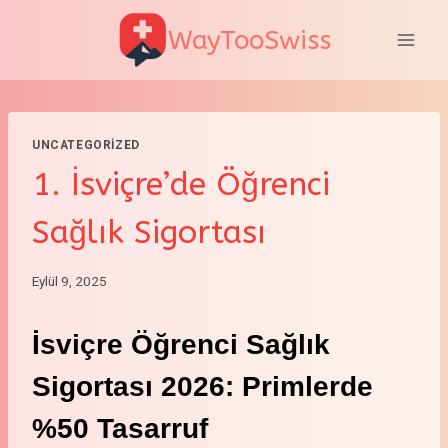
Skip
WayTooSwiss
to
content
UNCATEGORIZED
1. İsviçre’de Öğrenci
Sağlık Sigortası
Eylül 9, 2025
İsviçre Öğrenci Sağlık
Sigortası 2026: Primlerde
%50 Tasarruf