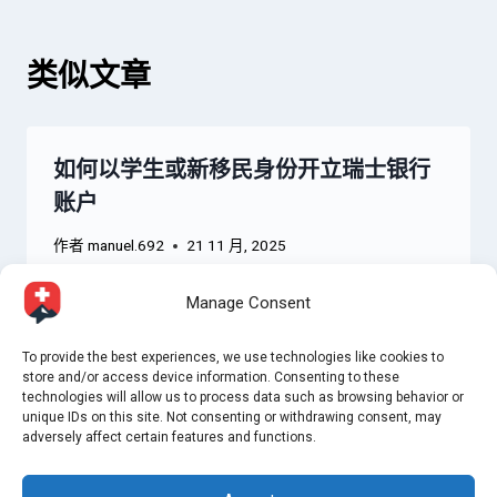
航
类似文章
如何以学生或新移民身份开立瑞士银行
账户
作者
manuel.692
21 11 月, 2025
Manage Consent
To provide the best experiences, we use technologies like cookies to
store and/or access device information. Consenting to these
technologies will allow us to process data such as browsing behavior or
unique IDs on this site. Not consenting or withdrawing consent, may
adversely affect certain features and functions.