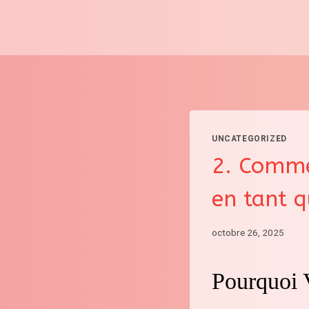
Aller
au
contenu
UNCATEGORIZED
2. Comme
en tant 
octobre 26, 2025
Pourquoi 