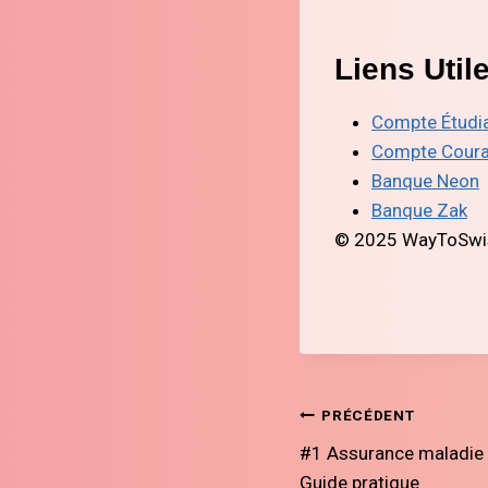
Liens Util
Compte Étudi
Compte Coura
Banque Neon
Banque Zak
© 2025 WayToSwiss
Navigation
PRÉCÉDENT
#1 Assurance maladie p
de
Guide pratique