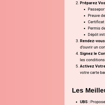
Préparez Vos
Passeport
Preuve de
Certificat
Permis de
Dépôt init
Rendez-vous 
d’ouvrir un co
Signez le Con
les conditions
Activez Votr
votre carte ba
Les Meill
UBS :
Propose 