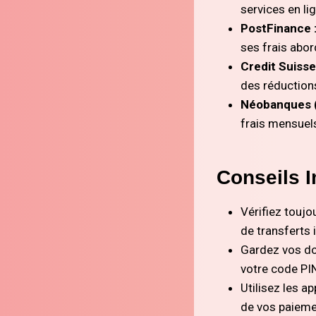
services en li
PostFinance 
ses frais abor
Credit Suisse
des réduction
Néobanques (e
frais mensuels
Conseils 
Vérifiez toujo
de transferts 
Gardez vos do
votre code PI
Utilisez les a
de vos paieme