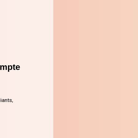
ompte
iants,