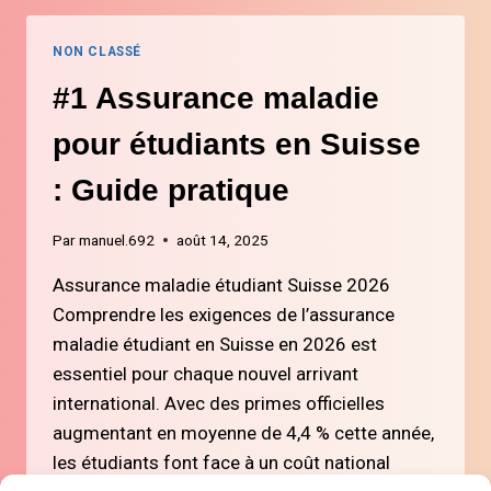
COMPTE
BANCAIRE
NON CLASSÉ
SUISSE
EN
#1 Assurance maladie
TANT
QU’ÉTUDIANT
pour étudiants en Suisse
OU
NOUVEAU
: Guide pratique
RÉSIDENT
Par
manuel.692
août 14, 2025
Assurance maladie étudiant Suisse 2026
Comprendre les exigences de l’assurance
maladie étudiant en Suisse en 2026 est
essentiel pour chaque nouvel arrivant
international. Avec des primes officielles
augmentant en moyenne de 4,4 % cette année,
les étudiants font face à un coût national