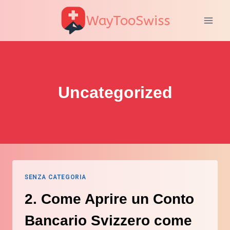
Salta
WayTooSwiss
al
contenuto
Uncategorized
SENZA CATEGORIA
2. Come Aprire un Conto
Bancario Svizzero come