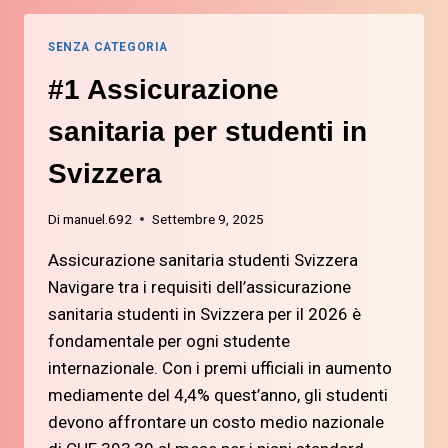
CONTO
BANCARIO
SENZA CATEGORIA
SVIZZERO
COME
#1 Assicurazione
STUDENTE
O
sanitaria per studenti in
NUOVO
ARRIVATO
Svizzera
Di
manuel.692
Settembre 9, 2025
Assicurazione sanitaria studenti Svizzera
Navigare tra i requisiti dell’assicurazione
sanitaria studenti in Svizzera per il 2026 è
fondamentale per ogni studente
internazionale. Con i premi ufficiali in aumento
mediamente del 4,4% quest’anno, gli studenti
devono affrontare un costo medio nazionale