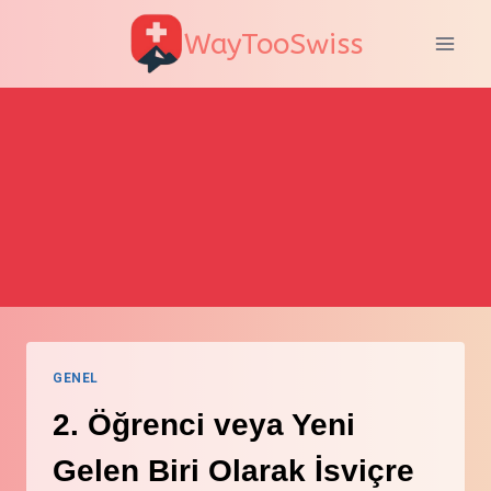
Skip
WayTooSwiss
to
content
GENEL
2. Öğrenci veya Yeni
Gelen Biri Olarak İsviçre