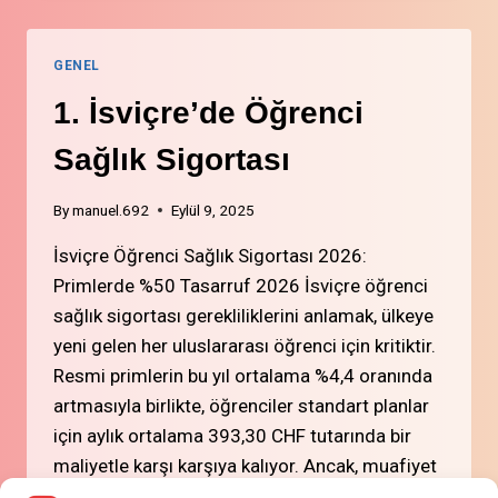
YENI
GELEN
BIRI
GENEL
OLARAK
İSVIÇRE
1. İsviçre’de Öğrenci
BANKA
HESABI
Sağlık Sigortası
NASIL
AÇILIR
By
manuel.692
Eylül 9, 2025
İsviçre Öğrenci Sağlık Sigortası 2026:
Primlerde %50 Tasarruf 2026 İsviçre öğrenci
sağlık sigortası gerekliliklerini anlamak, ülkeye
yeni gelen her uluslararası öğrenci için kritiktir.
Resmi primlerin bu yıl ortalama %4,4 oranında
artmasıyla birlikte, öğrenciler standart planlar
için aylık ortalama 393,30 CHF tutarında bir
maliyetle karşı karşıya kalıyor. Ancak, muafiyet
kurallarını öğrenerek ve Swisscare veya Evasan